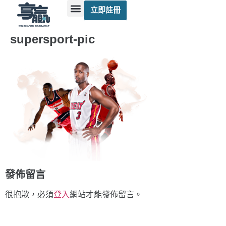
立即註冊
百家樂試玩首選
百家樂 真人視訊 品牌全評論
百家樂玩法
百家樂攻略
supersport-pic
發佈留言
很抱歉，必須
登入
網站才能發佈留言。