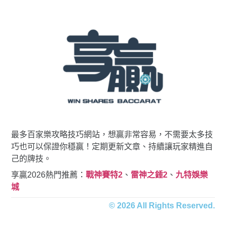
最多百家樂攻略技巧網站，想贏非常容易，不需要太多技
巧也可以保證你穩贏！定期更新文章、持續讓玩家精進自
己的牌技。
享贏2026熱門推薦：
戰神賽特2
、
雷神之錘2
、
九特娛樂
城
© 2026 All Rights Reserved.