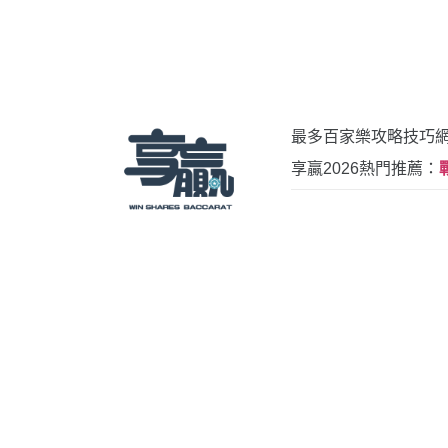
最多百家樂攻略技巧
享贏2026熱門推薦：