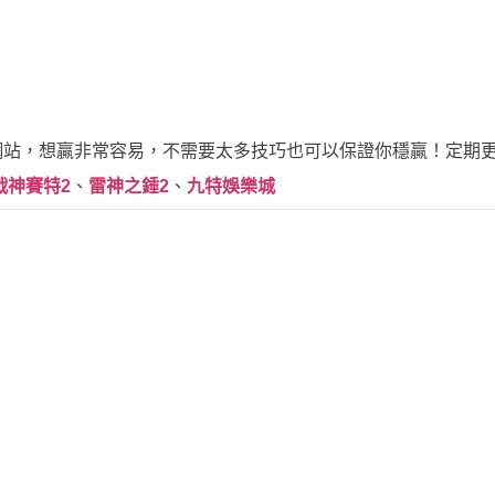
網站，想贏非常容易，不需要太多技巧也可以保證你穩贏！定期
戰神賽特2
、
雷神之錘2
、
九特娛樂城