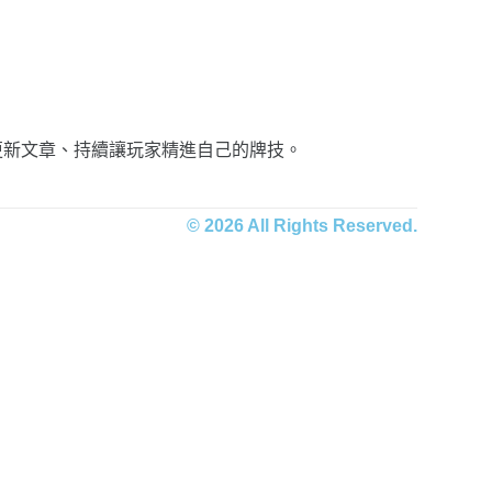
更新文章、持續讓玩家精進自己的牌技。
© 2026 All Rights Reserved.