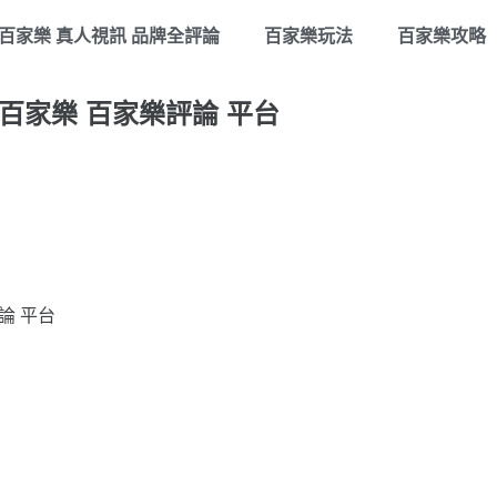
百家樂 真人視訊 品牌全評論
百家樂玩法
百家樂攻略
線上百家樂 百家樂評論 平台
論 平台