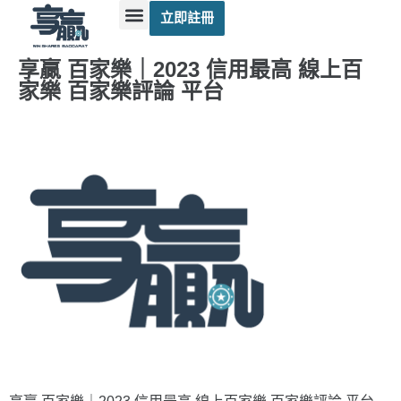
立即註冊
百家樂試玩首選
百家樂 真人視訊 品牌全評論
百家樂玩法
百家樂攻略
享贏 百家樂｜2023 信用最高 線上百
家樂 百家樂評論 平台