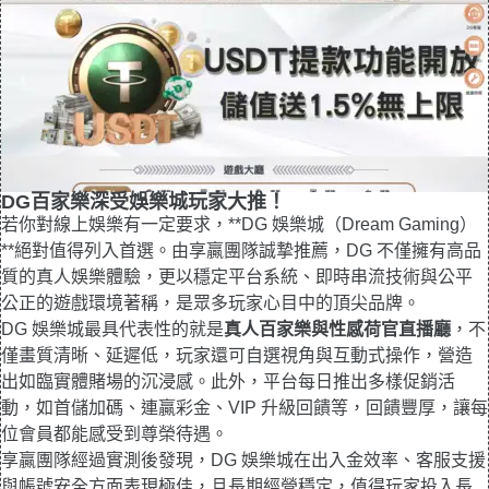
DG百家樂深受娛樂城玩家大推！
若你對線上娛樂有一定要求，**DG 娛樂城（Dream Gaming）
**絕對值得列入首選。由享贏團隊誠摯推薦，DG 不僅擁有高品
質的真人娛樂體驗，更以穩定平台系統、即時串流技術與公平
公正的遊戲環境著稱，是眾多玩家心目中的頂尖品牌。
DG 娛樂城最具代表性的就是
真人百家樂與性感荷官直播廳
，不
僅畫質清晰、延遲低，玩家還可自選視角與互動式操作，營造
出如臨實體賭場的沉浸感。此外，平台每日推出多樣促銷活
動，如首儲加碼、連贏彩金、VIP 升級回饋等，回饋豐厚，讓每
位會員都能感受到尊榮待遇。
享贏團隊經過實測後發現，DG 娛樂城在出入金效率、客服支援
與帳號安全方面表現極佳，且長期經營穩定，值得玩家投入長