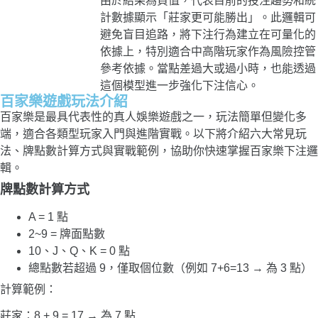
由於結果為負值，代表目前的投注趨勢和統
計數據顯示「莊家更可能勝出」。此邏輯可
避免盲目追路，將下注行為建立在可量化的
依據上，特別適合中高階玩家作為風險控管
參考依據。當點差過大或過小時，也能透過
這個模型進一步強化下注信心。
百家樂遊戲玩法介紹
百家樂是最具代表性的真人娛樂遊戲之一，玩法簡單但變化多
端，適合各類型玩家入門與進階實戰。以下將介紹六大常見玩
法、牌點數計算方式與實戰範例，協助你快速掌握百家樂下注邏
輯。
牌點數計算方式
A = 1 點
2~9 = 牌面點數
10、J、Q、K = 0 點
總點數若超過 9，僅取個位數（例如 7+6=13 → 為 3 點）
計算範例：
莊家：8 + 9 = 17 → 為 7 點