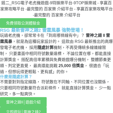
免費領取公測體驗金
RSG 最新雷神之錘2 雷霆風暴 強勢登場！
玩過老虎機，卻常常卡在「到底哪條線有中」？
雷神之錘 II 雷
霆風暴
，就是為這種玩家設計的。 這款由 RSG 最新推出的高爆
發電子老虎機， 採用
隨處計算
機制，不再受傳統多線連線限
制， 只要畫面中相同符號數量達標， 不論位置在哪，都能直接
計算獎金。 搭配高倍率累積與免費遊戲爆分機制， 整體節奏更
順、判定更直覺， 最高還能挑戰
25,000 倍獎金
， 很適合「玩
過，但想玩得更輕鬆、更有感」的你。
什麼是隨處計算？
不需要對到指定線路， 符號散在不同軸、不同位置也沒關係，
只要相同符號數量符合派彩條件， 就能直接計算獎金， 少一點
研究，多一點爽快。
雷神之錘II│遊戲介紹
立即遊玩│雷神之錘2