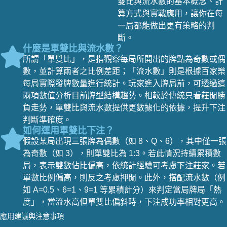
雙比與流水數的基本概念、計
算方式與實戰應用，讓你在每
一局都能做出更有策略的判
斷。
什麼是單雙比與流水數？
所謂「單雙比」，是指觀察每局所開出的牌點為奇數或偶
數，並計算兩者之比例差距；「流水數」則是根據百家樂
每局實際發牌數量進行統計。玩家進入牌局前，可透過這
兩項數值分析目前牌型結構趨勢。相較於傳統只看莊閒勝
負走勢，單雙比與流水數提供更數據化的依據，提升下注
判斷準確度。
如何運用單雙比下注？
假設某局出現三張牌為偶數（如 8、Q、6），其中僅一張
為奇數（如 3），則單雙比為 1:3。若此情況持續累積數
局，表示雙數佔比偏高，依統計經驗可考慮下注莊家。若
單數比例偏高，則反之考慮押閒。此外，搭配流水數（例
如 A=0.5、6=1、9=1 等累積計分）來判定當局牌局「熱
度」，當流水高但單雙比偏斜時，下注成功率相對更高。
應用建議與注意事項