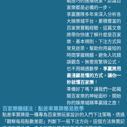
戰技巧的進階玩家，認識百
家樂都是必備的一步。
享贏團隊多年來深入分析各
大娛樂城平台，累積豐富的
百家樂實戰經驗，這篇文章
將帶你快速了解什麼是百家
樂、基本規則、下注方式與
常見迷思，幫助你用最短的
時間掌握精髓，避免入坑錯
誤觀念。無需背繁瑣公式，
也不用精通數學，
享贏將用
最淺顯易懂的方式，讓你一
秒就懂百家樂
！
準備好了嗎？讓我們一起揭
開百家樂的神秘面紗，開始
你的娛樂城精準贏錢之旅！
百家樂賺錢法：點差率算牌簡易教學
點差率算牌是一種專為百家樂玩家設計的入門下注策略，透過
「觀察每局點數差距」判斷下一局下注方向。這個方法無需記