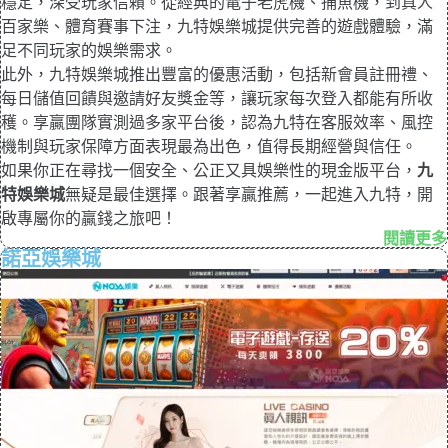
穩定，深受玩家信賴。從經典的電子老虎機、捕魚機，到真人
百家樂、體育賽事下注，九特娛樂城提供完善的遊戲體驗，滿
足不同玩家的娛樂需求。
此外，九特娛樂城推出豐富的優惠活動，包括新會員註冊禮、
每日儲值回饋與邀請好友獎金等，讓玩家每次登入都能有所收
穫。享贏團隊實測過多家平台後，認為九特在客服效率、風控
機制與玩家保障方面表現最為出色，值得長期經營與信任。
如果你正在尋找一個安全、公正又具娛樂性的現金版平台，
九
特娛樂城
無疑是最佳選擇。跟著享贏推薦，一起進入九特，開
啟專屬你的贏錢之旅吧！
閱讀更多
諾亞娛樂城