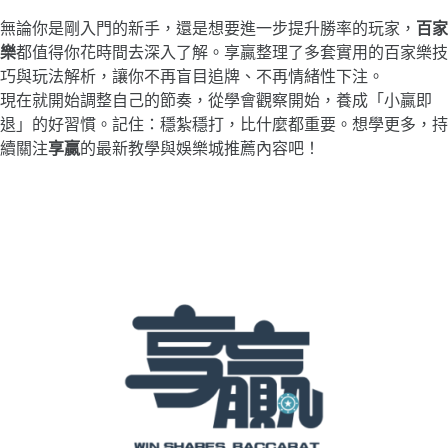
無論你是剛入門的新手，還是想要進一步提升勝率的玩家，
百家
樂
都值得你花時間去深入了解。享贏整理了多套實用的百家樂技
巧與玩法解析，讓你不再盲目追牌、不再情緒性下注。
現在就開始調整自己的節奏，從學會觀察開始，養成「小贏即
退」的好習慣。記住：穩紮穩打，比什麼都重要。想學更多，持
續關注
享贏
的最新教學與娛樂城推薦內容吧！